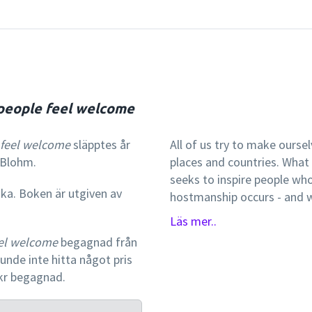
 people feel welcome
 feel welcome
släpptes år
All of us try to make oursel
 Blohm.
places and countries. What
seeks to inspire people wh
ska. Boken är utgiven av
hostmanship occurs - and we
sense of pride, become mor
Läs mer..
three central motifs in thi
eel welcome
begagnad från
unde inte hitta något pris
 kr begagnad.