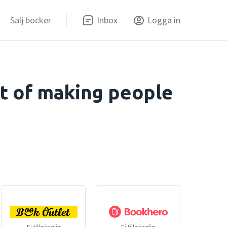
Sälj böcker
Inbox
Logga in
rt of making people