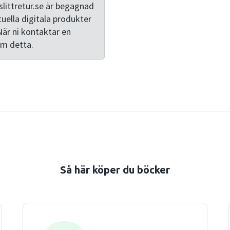
littretur.se är begagnad
tuella digitala produkter
När ni kontaktar en
om detta.
Så här köper du böcker