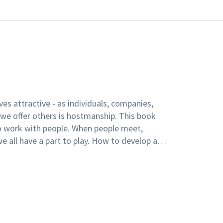
ves attractive - as individuals, companies,
 we offer others is hostmanship. This book
o work with people. When people meet,
 all have a part to play. How to develop a
e attractive and grow more profitable are
s unique book.