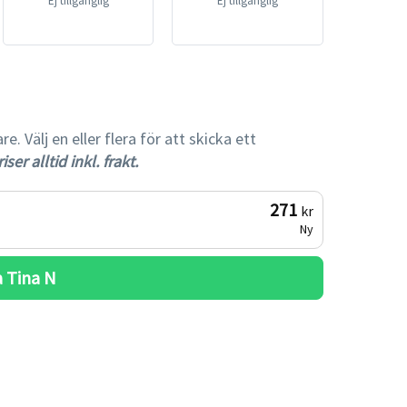
Ej tillgänglig
Ej tillgänglig
 Välj en eller flera för att skicka ett
iser alltid inkl. frakt.
271
kr
Ny
 
Tina N