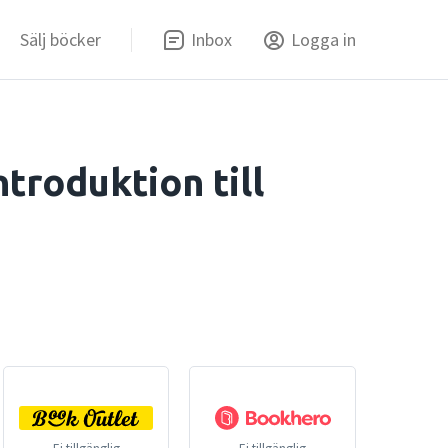
Sälj böcker
Inbox
Logga in
ntroduktion till