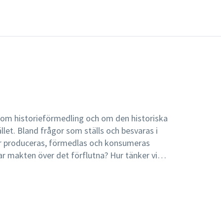
r om historieförmedling och om den historiska
let. Bland frågor som ställs och besvaras i
r produceras, förmedlas och konsumeras
ar makten över det förflutna? Hur tänker vi
den? Vad är bra och vad är dålig historia?
ekultur och historiebruk tillhör de begrepp
 utgår från och som därför utförligt behandlas.
om vetenskap och undervisningsämne, utan är
film, upplever konst, läser skönlitteratur och