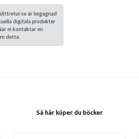
firar jubileer. En utförlig 
angränsande frågor om det
littretur.se är begagnad
historieämnet och utbildnin
tuella digitala produkter
till studenter och lärarstu
När ni kontaktar en
ämnen på universitet och h
om detta.
med intresse för historiens 
Så här köper du böcker