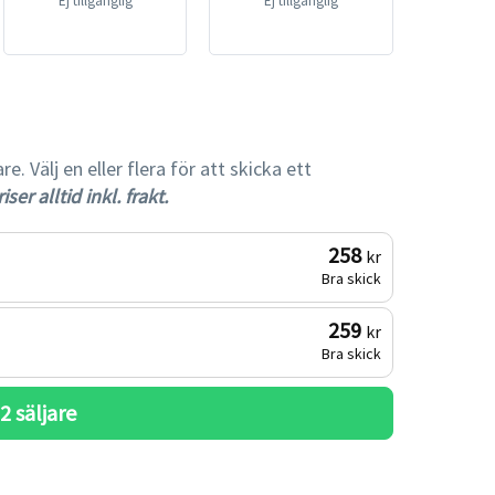
Ej tillgänglig
Ej tillgänglig
 Välj en eller flera för att skicka ett
iser alltid inkl. frakt.
258
kr
Bra skick
259
kr
Bra skick
 
2
 säljare