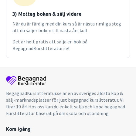
mer om att flippa undervisningen? Läs då Flipped
Classroom av Daniel Barker. Du hittar den på
3) Mottag boken & sälj vidare
www.nok.se/flippedclassroom Heureka för basåret,
När du är färdig med din kurs så är nästa rimliga steg
Heureka Fysik 1 och 2 Basåret är ett nytt läromedel som är
att du säljer boken till nästa års kull.
anpassat för de naturvetenskapliga och tekniska basåren.
Det består av en teoribok och en övningsbok och innehåller
Det är helt gratis att sälja en bok på
allt material från Heureka Fysik 1 och Heureka Fysik 2.
BegagnadKurslitteratur.se!
Dessutom innehåller det efterfrågat fördjupande material
inom områden som rörelsemängd, växelströmskretsar och
relativitetsteori och ger därmed möjlighet till ytterligare
förberedelse inför högre studier i fysik. Teoribok,
pedagogiskt utformade texter och figurer samt
kontrolluppgifter som hjälper eleven att bearbeta texten
samt utmanande, tänk till!-uppgifter, gott om lösta
BegagnadKurslitteratur.se är en av sveriges äldsta köp &
exempel, sammanfattningar till varje kapitel, övningsbok
sälj-marknadsplatser för just begagnad kurslitteratur. Vi
med övningar till varje kapite, ledtrådar, lösningar och facit
firar 10 år! Hos oss kan du enkelt sälja och köpa begagnad
till övningarna!
kurslitteratur baserat på din skola och utbildning.
Kom igång