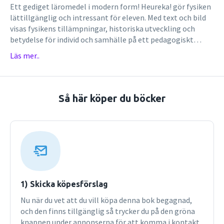
Ett gediget läromedel i modern form! Heureka! gör fysiken
lättillgänglig och intressant för eleven. Med text och bild
visas fysikens tillämpningar, historiska utveckling och
betydelse för individ och samhälle på ett pedagogiskt
sätt.Övning, repetition och fördjupningLäroböckerna
Läs mer..
innehåller gott om lösta exempel som visar hur man
utreder en frågeställning. Kontrolluppgifter finns efter nya
avsnitt och varje kapitel avslutas med en sammanfattning
och övningsuppgifter.LärarhandledningarHär finns
Så här köper du böcker
variationsrika laborationer att göra i klassrummet eller
hemma. De olika undervisningsmomenten beskrivs med
kopplingar till ämnesplanens syften och mål.Extra stöd och
utmaningarTill de tre grundböckerna i Heureka-serien
finns även kompletterande böcker. I boken Ledtrådar och
lösningar ges extra stöd till grundbokens samtliga
uppgifter i form av korta ledtrådar och utförliga
lösningsförslag. I Övningar och problem finns det totalt
1) Skicka köpesförslag
1200 extra övningsuppgifter till de tre grundböckerna.
Nu när du vet att du vill köpa denna bok begagnad,
Uppgifterna är av varierande svårighetsgrad, både för den
och den finns tillgänglig så trycker du på den gröna
som vill ha en extra utmaning och för den som vill träna
knappen under annonserna för att komma i kontakt