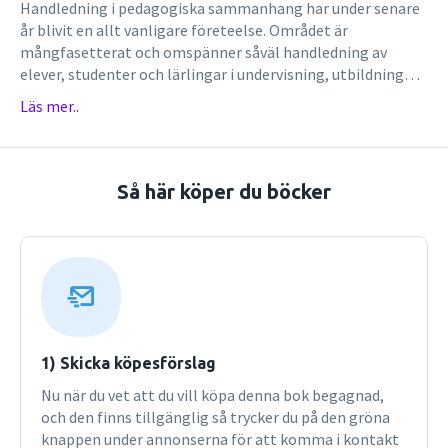
Handledning i pedagogiska sammanhang har under senare
år blivit en allt vanligare företeelse. Området är
mångfasetterat och omspänner såväl handledning av
elever, studenter och lärlingar i undervisning, utbildning
och praktik som handledning av yrkesaktiva lärare i
Läs mer..
samtliga skolformer. För första gången samlas 21 av de
främsta nordiska forskarna inom handledningsområdet i
en gemensam antologi. Bidragen representerar olika sätt
att uppfatta handledningsbegreppet och står för olika
Så här köper du böcker
teoretiska antaganden och utgångspunkter. De beskriver
handledning som involverar olika typer av handledare, till
exempel specialpedagoger, akademiker från universitet och
högskola samt externa handledarkonsulter. Olikheterna
utgör bokens intellektuella styrka och utmaning. De olika
kapitlen inspirerar var för sig och tillsammans till fortsatt
dialog om handledningens möjligheter och gränser. Boken
vänder sig till studenter, lärare och forskare med pedagogik
1) Skicka köpesförslag
och pedagogiskt arbete i fokus. Den vänder sig dessutom
Nu när du vet att du vill köpa denna bok begagnad,
till alla som arbetar med handledning inom skola,
och den finns tillgänglig så trycker du på den gröna
utbildning och yrkesverksamhet.
knappen under annonserna för att komma i kontakt