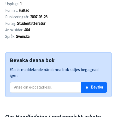
Upplaga:
1
Format:
Häftad
Publiceringsår:
2007-03-28
Förlag:
Studentlitteratur
Antal sidor:
464
Språk:
Svenska
Bevaka denna bok
Få ett meddelande när denna bok säljes begagnad
igen.
 Bevaka
Om
Handledning i pedagogiskt arbete