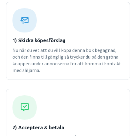
förhållandet mellan sjuksköterska och patient. Innehållet
berör olika sätt att se på hälsa och sjukdom, interkulturell
omvårdnad, kropp och välbefinnande, samspelet mellan
sjuksköterska och patient, beslutsprocesser samt
kompetens, teori, kliniska erfarenheter och professionellt
omdöme. Del 2 tar upp cirkulation, andning, temperatur,
1) Skicka köpesförslag
näring, blås- och tarmtömning, hygien, aktivitet, sömn och
Nu när du vet att du vill köpa denna bok begagnad,
vila. Här kopplas de olika behovens betydelse till
och den finns tillgänglig så trycker du på den gröna
välbefinnande, identifiering av omvårdnadsbehov,
knappen under annonserna för att komma i kontakt
patientsituationer och omvårdnadsåtgärder. Baskunskap
med säljarna.
från sjukdomslära/patologi integreras. Del 3 avhandlar
grundläggande behov såsom trygghet, kärlek, närhet och
sexualitet, kontakt med andra, identitet och egenvärde.
Här diskuteras också lidande, livsmod och hopp, stress,
coping och livsstilsförändringar samt frågor vid livets slut.
Del 4 handlar huvudsakligen om samhällets krav på
sjuksköterskan. I denna del avhandlas teoretiska perspektiv
på omvårdnad, dokumentation och klassifikation, kvalitet
och kvalitetsutveckling, organisation samt
2) Acceptera & betala
framtidsperspektiv. Alla fyra delarna kan köpas i bokpaket