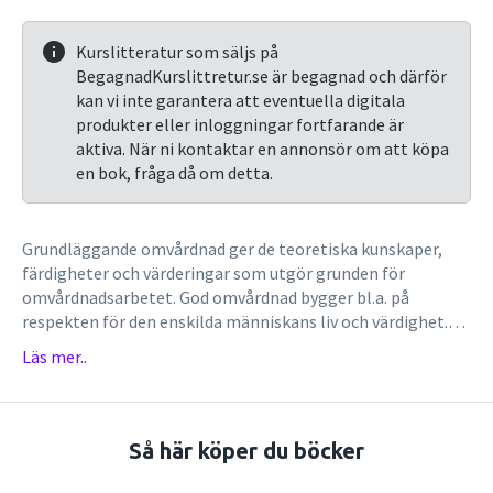
Kurslitteratur som säljs på
BegagnadKurslittretur.se är begagnad och därför
kan vi inte garantera att eventuella digitala
produkter eller inloggningar fortfarande är
aktiva. När ni kontaktar en annonsör om att köpa
en bok, fråga då om detta.
Grundläggande omvårdnad ger de teoretiska kunskaper,
färdigheter och värderingar som utgör grunden för
omvårdnadsarbetet. God omvårdnad bygger bl.a. på
respekten för den enskilda människans liv och värdighet.
Samspelet mellan patient och sjuksköterska är därför
Läs mer..
särskilt viktigt. Av den orsaken ligger tyngdpunkten på
patientens upplevelser och reaktioner i beskrivningarna av
hur sjuksköterskan kan hjälpa patienten.
Patientberättelser, exempel och frågor att fundera över
Så här köper du böcker
engagerar studenterna att reflektera över sin yrkesroll och
de val de måste göra i yrket. Läs mer Del 1 tar upp