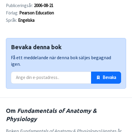
Publiceringsår:
2006-08-21
Förlag:
Pearson Education
Språk:
Engelska
Bevaka denna bok
Få ett meddelande när denna bok säljes begagnad
igen.
 Bevaka
Om
Fundamentals of Anatomy &
Physiology
Boken
Fundamentals of Anatomy & Physiology
släpptes år