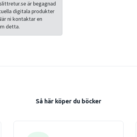
vampyrromanen, grafisk ro
littretur.se är begagnad
finns flera fördjupningar a
tuella digitala produkter
Tove Jansson, Maria Gripe, 
När ni kontaktar en
klassiker som Robinson Cru
om detta.
Tomtebobarnen men också
Spelkortsmysteriet, Gittan 
Boktjuven och Maus. Boken 
didaktiska tillämpningar avs
sig till studenter, lärare, fo
mer om det spännande och
ungdomslitteratur. Bokens f
svenskämnets didaktik och 
i litteraturvetenskap. Båda
Så här köper du böcker
idéhistoria och religion vid