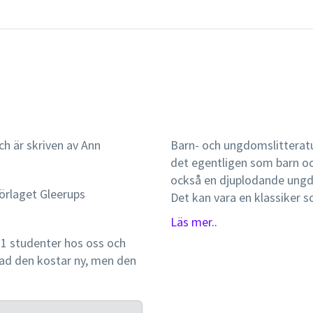
ch är skriven av Ann
Barn- och ungdomslitteratu
det egentligen som barn oc
också en djuplodande ungd
förlaget Gleerups
Det kan vara en klassiker 
bilderbok med omvälvande p
Läs mer..
handla om vampyrer som går
1 studenter hos oss och
tecknad serie från Japan. I 
 vad den kostar ny, men den
svensk och översatt barn- 
litteraturen till idag. Bok
fabler, sagor, romanklassiker