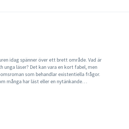
ren idag spänner över ett brett område. Vad är
h unga läser? Det kan vara en kort fabel, men
omsroman som behandlar existentiella frågor.
som många har läst eller en nytänkande
erspektiv i både text och bilder. Det kan
 i skolan bland vanliga ungdomar eller vara en
Från fabler till manga ges en översikt över
och ungdomslitteratur från den äldre
en tar upp olika genrer inom barnlitteraturen som
, bilderböcker, serier, deckare, lyrik, fantasy,