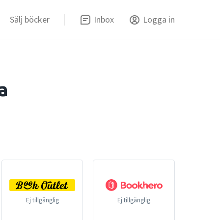
Sälj böcker
Inbox
Logga in
a
Ej tillgänglig
Ej tillgänglig