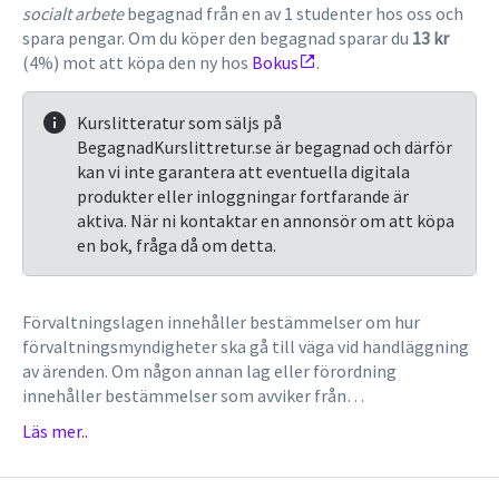
socialt arbete
begagnad från en av 1 studenter hos oss och
spara pengar. Om du köper den begagnad sparar du
13 kr
(4%) mot att köpa den ny hos
Bokus
.
Kurslitteratur som säljs på
BegagnadKurslittretur.se är begagnad och därför
kan vi inte garantera att eventuella digitala
produkter eller inloggningar fortfarande är
aktiva. När ni kontaktar en annonsör om att köpa
en bok, fråga då om detta.
Förvaltningslagen innehåller bestämmelser om hur
förvaltnings­myndigheter ska gå till väga vid handläggning
av ärenden. Om någon annan lag eller förordning
innehåller bestämmelser som avviker från
förvaltningslagen, så gäller de bestämmelserna. Lagen
Läs mer..
innehåller också regler om överklagande samt anger
rättigheter och skyldigheter för förvaltningsmyndigheten
och enskilda. I boken kommenteras förvaltningslagen på