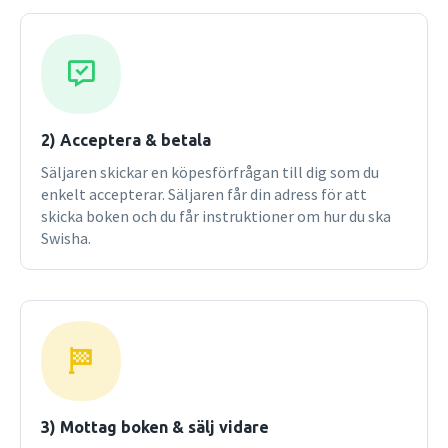
inom till exempel vård- och lärarutbildningar, i sociologi,
pedagogik, statsvetenskap och psykologi. I denna femte
upplaga har texten uppdaterats vad gäller samtida
vetenskapliga förhållningssätt, distinktionen mellan
kvantitativ respektive kvalitativ forskning, olika typer av
undersökningar samt insamling och bearbetning av
information. Femte upplagan
2) Acceptera & betala
Säljaren skickar en köpesförfrågan till dig som du
enkelt accepterar. Säljaren får din adress för att
skicka boken och du får instruktioner om hur du ska
Swisha.
3) Mottag boken & sälj vidare