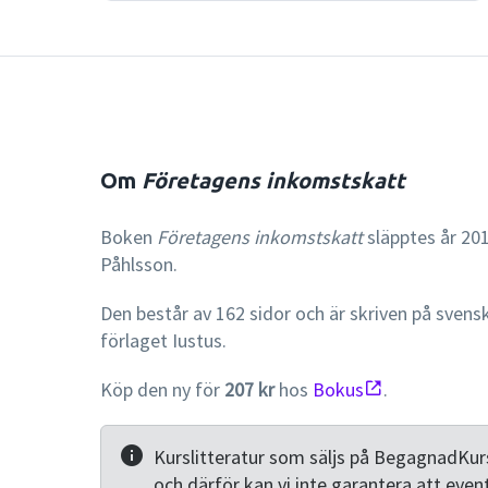
Om
Företagens inkomstskatt
Boken
Företagens inkomstskatt
släpptes år 201
Påhlsson.
Den består av 162 sidor och är skriven på svens
förlaget Iustus.
Köp den ny för
207 kr
hos
Bokus
.
Kurslitteratur som säljs på BegagnadKurs
och därför kan vi inte garantera att even