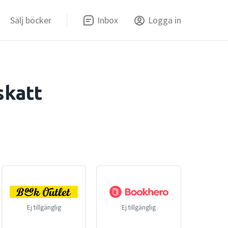
Sälj böcker
Inbox
Logga in
skatt
Ej tillgänglig
Ej tillgänglig