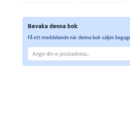
Bevaka denna bok
Få ett meddelande när denna bok säljes begag