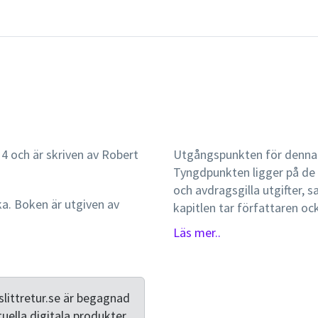
4 och är skriven av Robert
Utgångspunkten för denna l
Tyngdpunkten ligger på de 
och avdragsgilla utgifter, 
ka. Boken är utgiven av
kapitlen tar författaren oc
fåmansföretag och företags
Läs mer..
kortfattat koncernbeskatt
förfaranderegler.Boken är s
beskattningsrätt, men passa
kunskaper om företagens 
littretur.se är begagnad
tuella digitala produkter