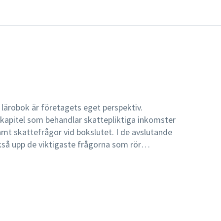
ärobok är företagets eget perspektiv.
kapitel som behandlar skattepliktiga inkomster
samt skattefrågor vid bokslutet. I de avslutande
kså upp de viktigaste frågorna som rör
överlåtelser. Slutligen behandlas mer
ning, omstruktureringar samt vissa
ärskilt anpassad för högskolestudier i
r för alla som vill skaffa sig grundläggande
inkomstbeskattning.