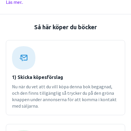
Läs mer..
ingående rättsutredningar. Orienterar också om EG-
rättens källor och dokumentation samt om juridisk
information i digital form.Den tionde upplagan har
genomgående aktualiserats.
Så här köper du böcker
1) Skicka köpesförslag
Nu när du vet att du vill köpa denna bok begagnad,
och den finns tillgänglig så trycker du på den gröna
knappen under annonserna för att komma i kontakt
med säljarna.