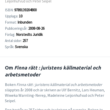
Leijonhufvud och Peter Seipel
ISBN:
9789139204800
Upplaga:
10
Format:
Inbunden
Publiceringsår:
2008-08-26
Förlag:
Norstedts Juridik
Antal sidor:
257
Språk:
Svenska
Om
Finna rätt : juristens källmaterial och
arbetsmetoder
Boken
Finna rätt : juristens källmaterial och arbetsmetoder
släpptes år 2008 och är skriven av Ulf Bernitz, Lars Heuman,
Wiweka Warnling-Nerep, Madeleine Leijonhufvud och Peter
Seipel.
Den består av 257 sidor och är skriven på svenska. Boken är