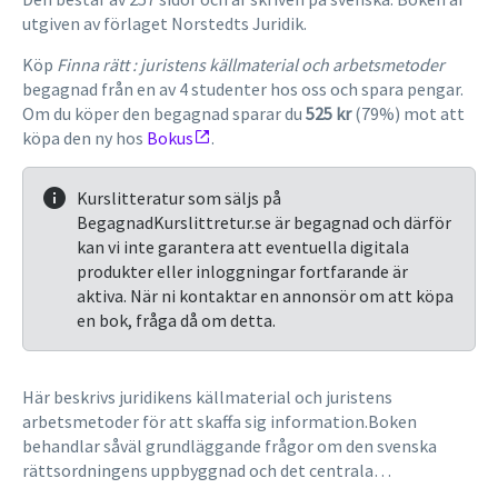
utgiven av förlaget Norstedts Juridik.
Köp
Finna rätt : juristens källmaterial och arbetsmetoder
begagnad från en av 4 studenter hos oss och spara pengar.
Om du köper den begagnad sparar du
525 kr
(79%) mot att
köpa den ny hos
Bokus
.
Kurslitteratur som säljs på
BegagnadKurslittretur.se är begagnad och därför
kan vi inte garantera att eventuella digitala
produkter eller inloggningar fortfarande är
aktiva. När ni kontaktar en annonsör om att köpa
en bok, fråga då om detta.
Här beskrivs juridikens källmaterial och juristens
arbetsmetoder för att skaffa sig information.Boken
behandlar såväl grundläggande frågor om den svenska
rättsordningens uppbyggnad och det centrala
rättskällematerialet, som svårare frågor under mer