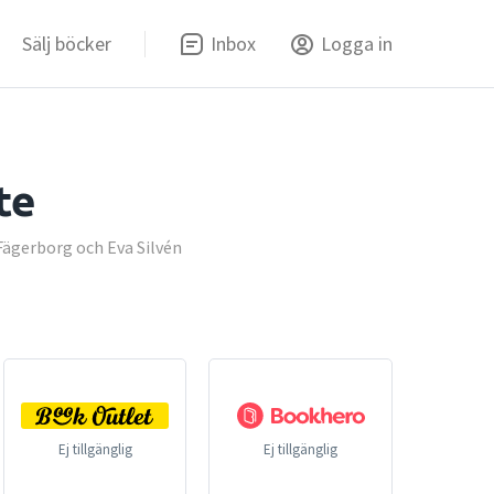
Sälj böcker
Inbox
Logga in
te
 Fägerborg och Eva Silvén
Ej tillgänglig
Ej tillgänglig