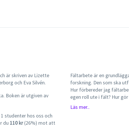
ch är skriven av Lizette
Fältarbete är en grundläg
rborg och Eva Silvén.
forskning. Den som ska utfö
Hur förbereder jag fältarbe
ka. Boken är utgiven av
egen roll ute i fält? Hur g
och arkivmaterial inkluderas
Läs mer..
beskrivning av det etnologi
 1 studenter hos oss och
författarna för generella u
ar du
110 kr
(26%) mot att
Därefter följer en rad kapit