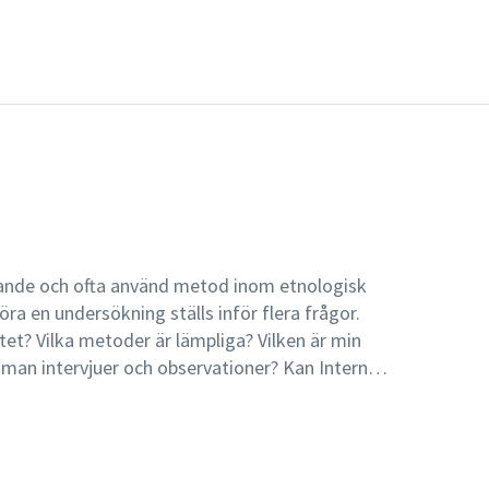
gande och ofta använd metod inom etnologisk
ra en undersökning ställs inför flera frågor.
tet? Vilka metoder är lämpliga? Vilken är min
ör man intervjuer och observationer? Kan Internet
 i fältarbete? I den här boken ges en utförlig
ska fältarbetets grunder. Inledningsvis redogör
tgångspunkter och ramar vid ett fältarbete.
el som enskilt fokuserar olika tekniker och