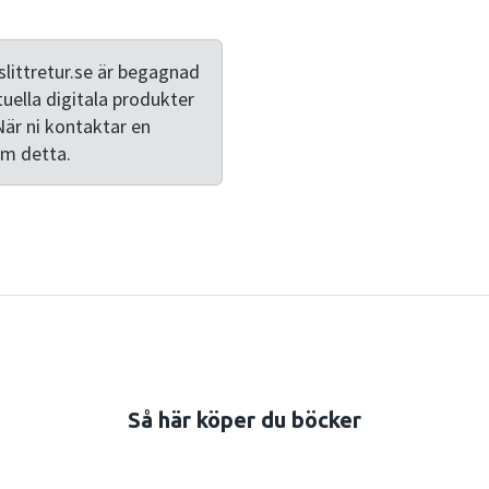
metoder såsom intervjuer, 
grundligt omarbetade och 
nyskrivna kapitel; ett om I
littretur.se är begagnad
baserade på fältmaterial.E
tuella digitala produkter
och handfast lärobok som vä
När ni kontaktar en
och angränsande ämnen.
om detta.
Så här köper du böcker