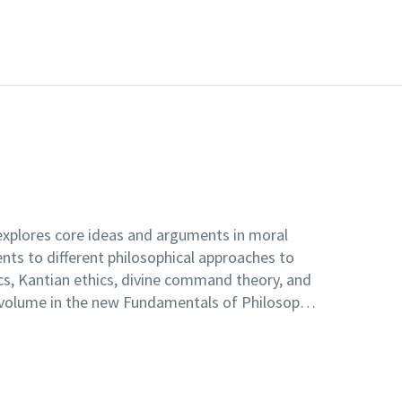
xplores core ideas and arguments in moral
nts to different philosophical approaches to
hics, Kantian ethics, divine command theory, and
st volume in the new Fundamentals of Philosophy
es an excellent resource
bject of ethics for the first time.