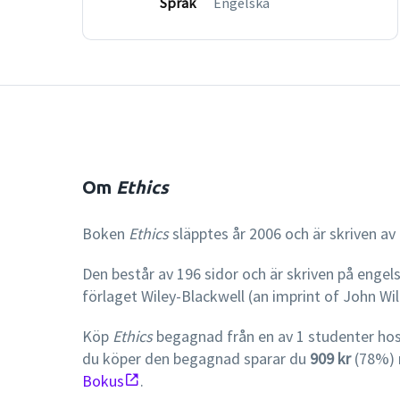
Språk
Engelska
Om
Ethics
Boken
Ethics
släpptes år 2006 och är skriven av J
Den består av 196 sidor och är skriven på engel
förlaget Wiley-Blackwell (an imprint of John Wi
Köp
Ethics
begagnad från en av 1 studenter ho
du köper den begagnad sparar du
909 kr
(78%) 
Bokus
.