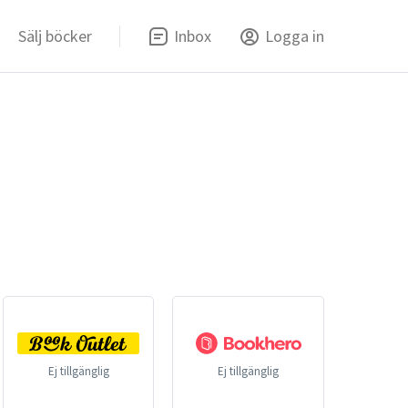
Sälj böcker
Inbox
Logga in
Ej tillgänglig
Ej tillgänglig