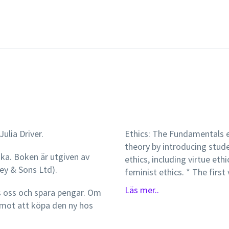
ulia Driver.
Ethics: The Fundamentals e
theory by introducing stude
ska. Boken är utgiven av
ethics, including virtue et
ley & Sons Ltd).
feminist ethics. * The fir
series. * Presents lively, real-world examples and thoughtful discussion of
Läs mer..
s oss och spara pengar. Om
key moral philosophers and their ideas. * Constitut
mot att köpa den ny hos
for readers coming to the su