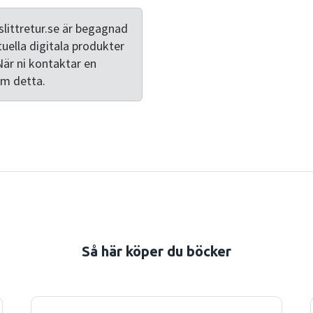
littretur.se är begagnad
tuella digitala produkter
När ni kontaktar en
om detta.
Så här köper du böcker