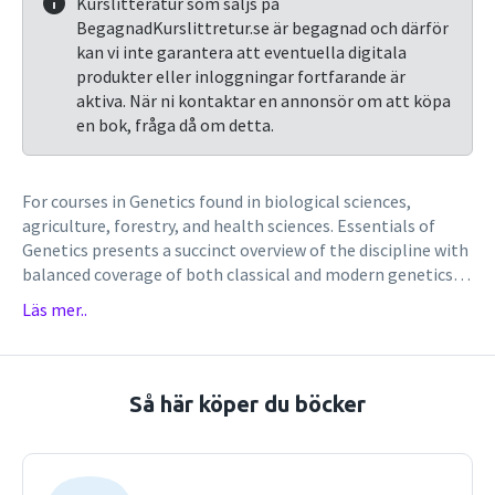
Kurslitteratur som säljs på
BegagnadKurslittretur.se är begagnad och därför
kan vi inte garantera att eventuella digitala
produkter eller inloggningar fortfarande är
aktiva. När ni kontaktar en annonsör om att köpa
en bok, fråga då om detta.
For courses in Genetics found in biological sciences,
agriculture, forestry, and health sciences. Essentials of
Genetics presents a succinct overview of the discipline with
balanced coverage of both classical and modern genetics.
While emphasizing concepts and problem-solving, the
Läs mer..
authors' clear writing and up-to-date coverage of new
research captures students' interest. Classic and modern
experiments and applications illustrate the nature of
scientific discovery, helping students connect the science
Så här köper du böcker
of genetics to the issues of today.