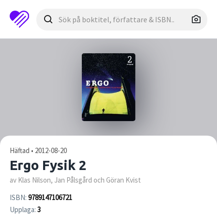
Häftad • 2012-08-20
Ergo Fysik 2
av Klas Nilson, Jan Pålsgård och Göran Kvist
ISBN:
9789147106721
Upplaga:
3