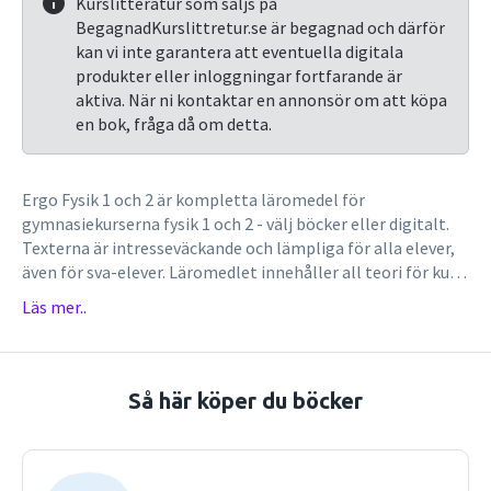
Kurslitteratur som säljs på
BegagnadKurslittretur.se är begagnad och därför
kan vi inte garantera att eventuella digitala
produkter eller inloggningar fortfarande är
aktiva. När ni kontaktar en annonsör om att köpa
en bok, fråga då om detta.
Ergo Fysik 1 och 2 är kompletta läromedel för
gymnasiekurserna fysik 1 och 2 - välj böcker eller digitalt.
Texterna är intresseväckande och lämpliga för alla elever,
även för sva-elever. Läromedlet innehåller all teori för kurs
1 och 2 och har stor variation på nivåmärkta uppgifter som
Läs mer..
Diskutera, Resonera, Uppskatta och Testa dig i fysik.
Böckerna innehåller vardera tre nya laborationer med
bilder som liknar laborationsdelen i Skolverkets kursprov
och där eleven kan göra laborationen helt utan tillgång till
Så här köper du böcker
material.Lärarmaterialet innehåller tips på upplägg och
enkla demonstrationer, ledningar och lösningar,
laborationer, hemlaborationer, kapitelprov m.m.Läs
merUtmärkande drag för läromedlet Ergo Fysik- Erfarna