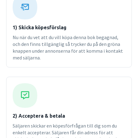
författare med många års erfarenhet som fysiklärare på
gymnasiet- Gott om uppgifter för färdighetsträning-
Verklighetsnära uppgifter- Verklighetsbaserade exempel-
Förklarar så att eleverna förstår- Laborationer med bilder i
1) Skicka köpesförslag
boken som inte kräver framtagning av material.-
Nu när du vet att du vill köpa denna bok begagnad,
Kontrollfrågor i slutet av kapitlen Kursböckerna Ergo Fysik
och den finns tillgänglig så trycker du på den gröna
1 och Ergo Fysik 2Ergo Fysik 1 och 2 är kompletta
knappen under annonserna för att komma i kontakt
kursböcker som ger eleverna goda förutsättningar för
med säljarna.
fortsatta studier. Särskilda avsnitt behandlar modellering,
hypoteser, bearbetning, analys och matematiska metoder.
"Viktig"-rutor och exempel i varje avsnitt gör boken
lättläst och engagerande. Lösningsförslag till
kontrollfrågorna finns i böckerna.Innehåll Ergo Fysik 1:
Fysikens värld / Fysikerns sätt att se / Rörelse / Newtons
lagar / Energi / Rörelsemängd / Termofysik / Klimat och
väder / Elektricitet / Atom- och kärnfysik / Relativitetsteori
och standardmodell.Innehåll Ergo Fysik 2: Mekaniska vågor
2) Acceptera & betala
/ Ljusvågor / Kvantfysik / Kraft och rörelse / Fält / Rörelse i
Säljaren skickar en köpesförfrågan till dig som du
fält / Induktion / Astrofysik.Uppgifter i
enkelt accepterar. Säljaren får din adress för att
kursböckernaUppgiftsdelen innehåller inte bara