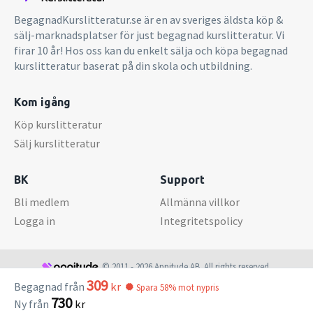
Till övningsuppgifterna finns tips, återkopplingsfunktioner
och utarbetade lösningsförslag. Till största delen är
BegagnadKurslitteratur.se är en av sveriges äldsta köp &
materialet självrättande. Elevernas lösningar registreras i
sälj-marknadsplatser för just begagnad kurslitteratur. Vi
detalj och ger god översikt över hela klassens framsteg.
firar 10 år! Hos oss kan du enkelt sälja och köpa begagnad
Lärare har möjlighet att ställa samman läxor och beting
kurslitteratur baserat på din skola och utbildning.
för valda elever. Förberedda kapitelprov ingår, med ett
flertal funktioner som underlättar lokal anpassning och
Kom igång
digital examination.Extrauppgifter till Ergo Fysik 1Till
Köp kurslitteratur
kursen fysik 1 finns även Ergo Fysik 1 Digital
extrauppgifter.Om författarnaJan Pålsgård: lektor i fysik
Sälj kurslitteratur
vid en gymnasieskola i Oslo. Klas Nilson: före detta lektor i
fysik vid Polhemskolan i LundGöran Kvist: före detta fysik-
BK
Support
och matematiklärare vid Malmö Borgarskola.
Bli medlem
Allmänna villkor
Logga in
Integritetspolicy
© 2011 - 2026 Appitude AB. All rights reserved.
309
Begagnad från
kr
Spara 58% mot nypris
730
Ny från
kr