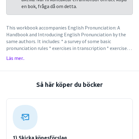
en bok, fråga då om detta.
This workbook accompanies English Pronunciation: A
Handbook and Introducing English Pronunciation by the
same authors. It includes: * a survey of some basic
pronunciation rules * exercises in transcription * exercises
in stress and intonation marking * lists of difficult words * a
Läs mer..
key to the exercises Some of the exercises are also available
on tape. Third edition
Så här köper du böcker
1) Skicka köpesförslag