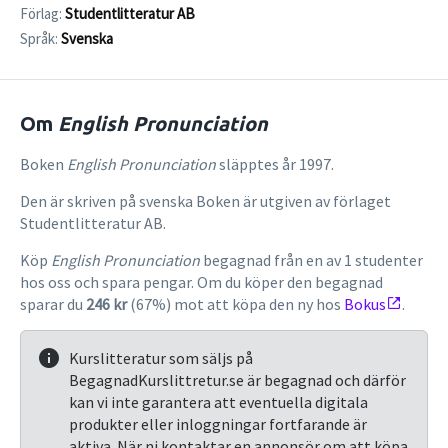
Förlag:
Studentlitteratur AB
Språk:
Svenska
Om
English Pronunciation
Boken
English Pronunciation
släpptes år 1997.
Den är skriven på svenska Boken är utgiven av förlaget
Studentlitteratur AB.
Köp
English Pronunciation
begagnad från en av 1 studenter
hos oss och spara pengar. Om du köper den begagnad
sparar du
246 kr
(67%) mot att köpa den ny hos
Bokus
.
Kurslitteratur som säljs på
BegagnadKurslittretur.se är begagnad och därför
kan vi inte garantera att eventuella digitala
produkter eller inloggningar fortfarande är
aktiva. När ni kontaktar en annonsör om att köpa