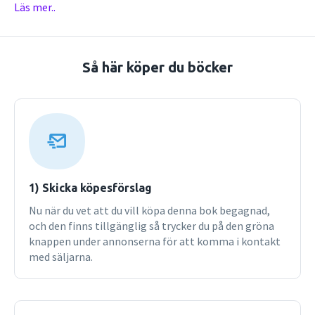
Läs mer..
av organisering, snarare än dess premiss. Det
konstruktivistiska perspektivet som råder inom
samhällsvetenskapen har hjälpt organisationsforskare
inse att allt flyter; förändring, inte stabilitet, är normen.
Så här köper du böcker
Den globala ekonomin och dess bundsförvant, IT, har
tvingat dem upptäcka att organisering sker tvärs över
nations- och koncerngränserna, att översättning av
globala idéer till lokal praxis hör till den organisatoriska
vardagen, och att cyborger och robotar kan handla på
penningmarknader. I den här boken bjuder Barbara
Czarniawska på sin egen variant av en organisationsteori
anpassad till vår tid.
1) Skicka köpesförslag
Nu när du vet att du vill köpa denna bok begagnad,
och den finns tillgänglig så trycker du på den gröna
knappen under annonserna för att komma i kontakt
med säljarna.