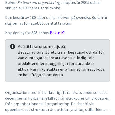
Boken
En teori om organisering
släpptes år 2005 och är
skriven av Barbara Czarniawska.
Den består av 180 sidor och är skriven på svenska. Boken är
utgiven av förlaget Studentlitteratur.
Köp den ny för
395 kr
hos
Bokus
.
Kurslitteratur som säljs på
BegagnadKurslittretur.se är begagnad och därför
kan vi inte garantera att eventuella digitala
produkter eller inloggningar fortfarande är
aktiva. När ni kontaktar en annonsör om att köpa
en bok, fråga då om detta.
Organisationsteorin har kraftigt förändrats under senaste
decennierna. Fokus har skiftat från strukturer till processer,
från organisationer till organisering. Det har blivit
uppenbart att strukturer är optiska synvillor, stillbilder av
processer, och att formella organisationer är ett resultat