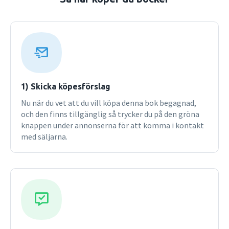
sexualitet förändrats. Klass, genus, etnicitet och nation är
perspektiv som genomsyrar framställningen.Eftersom
författarnas ansats är att peka på de olika företeelser i
samhället som inverkat på människors livsvillkor belyses
även den politiska historien. Författarnas strävan är att
med hjälp av det historiska stoffet bidra till förståelsen av
nutidens frågor.I denna nya upplaga har inte bara
resultaten från det tidiga 2000-talets historieforskning
1) Skicka köpesförslag
lyfts in utan också nyare teoretiska dimensioner har
Nu när du vet att du vill köpa denna bok begagnad,
använts för att göra framställningen mera spännande.
och den finns tillgänglig så trycker du på den gröna
Sålunda har t.ex. ett konstruktivistiskt perspektiv
knappen under annonserna för att komma i kontakt
tillämpats för att synliggöra hur föreställningarom
med säljarna.
svenskhet skapats under olika tidsperioder.Boken vänder
sig i första hand till studenter i historia, exempelvis inom
lärarutbildningen. Den kan också vara givande läsning för
den som vill ha en lättillgänglig, men något otraditionell,
översikt över svensk historia.Andra upplagan