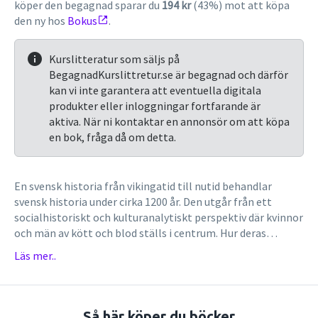
köper den begagnad sparar du
194 kr
(43%) mot att köpa
den ny hos
Bokus
.
Kurslitteratur som säljs på
BegagnadKurslittretur.se är begagnad och därför
kan vi inte garantera att eventuella digitala
produkter eller inloggningar fortfarande är
aktiva. När ni kontaktar en annonsör om att köpa
en bok, fråga då om detta.
En svensk historia från vikingatid till nutid behandlar
svensk historia under cirka 1200 år. Den utgår från ett
socialhistoriskt och kulturanalytiskt perspektiv där kvinnor
och män av kött och blod ställs i centrum. Hur deras
livsvillkor sett ut och vad som format dessa är centralt i
Läs mer..
boken. Läsaren får kunskap om arbetets villkor, hur
livsförnödenheter producerats och överskottet fördelats
under skilda tidsperioder.Denna nya upplaga ger också
insikter i hur reproduktionen organiserats och hur synen på
Så här köper du böcker