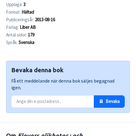
Upplaga:
3
Format:
Häftad
Publiceringsår:
2013-08-16
Förlag:
Liber AB
Antal sidor:
179
Språk:
Svenska
Bevaka denna bok
Få ett meddelande när denna bok säljes begagnad
igen.
 Bevaka
Om
Elevers olikheter : och