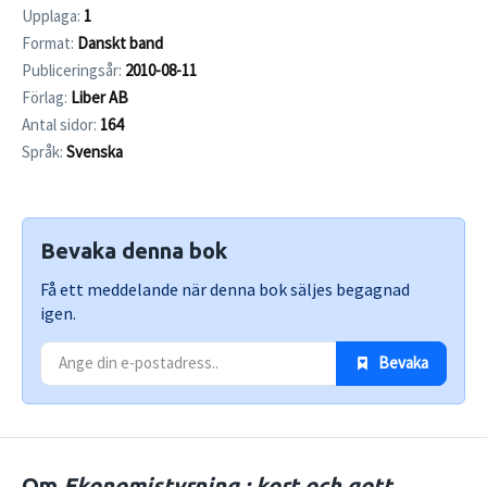
Upplaga:
1
Format:
Danskt band
Publiceringsår:
2010-08-11
Förlag:
Liber AB
Antal sidor:
164
Språk:
Svenska
Bevaka denna bok
Få ett meddelande när denna bok säljes begagnad
igen.
 Bevaka
Om
Ekonomistyrning : kort och gott