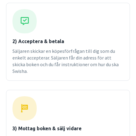
annat skrivit Ekonomistyrning för konkurrenskraft
tillsammans med Fredrik Nilsson och Nils-Göran Olve
(Liber, 2010).
2) Acceptera & betala
Säljaren skickar en köpesförfrågan till dig som du
enkelt accepterar. Säljaren får din adress för att
skicka boken och du får instruktioner om hur du ska
Swisha.
3) Mottag boken & sälj vidare