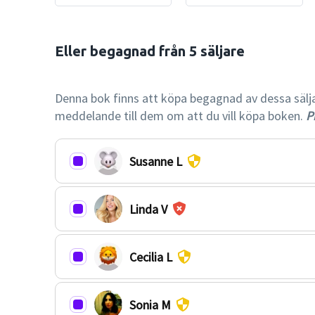
Eller begagnad från 5 säljare

-72% billi
Denna bok finns att köpa begagnad av dessa säljare.
meddelande till dem om att du vill köpa boken.
Pr
Susanne L
Linda V
Cecilia L
Sonia M