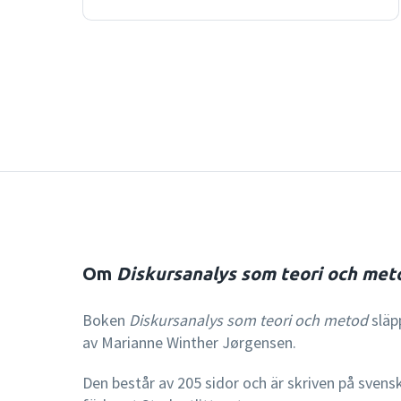
Om
Diskursanalys som teori och met
Boken
Diskursanalys som teori och metod
släp
av Marianne Winther Jørgensen.
Den består av 205 sidor och är skriven på svens