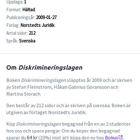
Upplaga:
1
Format:
Häftad
Publiceringsår:
2009-01-27
Förlag:
Norstedts Juridik
Antal sidor:
212
Språk:
Svenska
Om
Diskrimineringslagen
Boken
Diskrimineringslagen
släpptes år 2009 och är skriven
av Stefan Flemström, Håkan Gabinus Göransson och
Martina Slorach.
Den består av 212 sidor och är skriven på svenska. Boken är
utgiven av förlaget Norstedts Juridik.
Köp
Diskrimineringslagen
begagnad från en av 2 studenter
hos oss och spara pengar. Om du köper den begagnad
sparar du
64 kr
(23%) mot att köpa den ny hos
Bokus
.