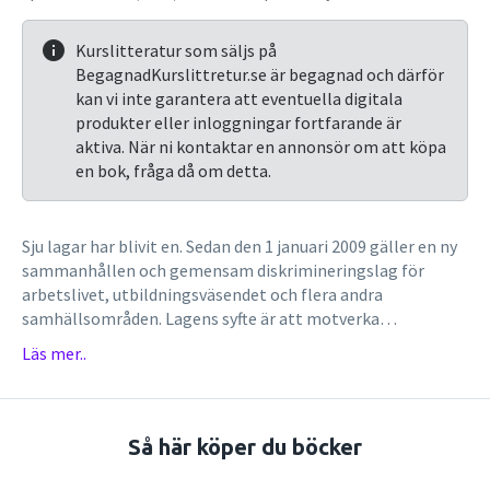
Kurslitteratur som säljs på
BegagnadKurslittretur.se är begagnad och därför
kan vi inte garantera att eventuella digitala
produkter eller inloggningar fortfarande är
aktiva. När ni kontaktar en annonsör om att köpa
en bok, fråga då om detta.
Sju lagar har blivit en. Sedan den 1 januari 2009 gäller en ny
sammanhållen och gemensam diskrimineringslag för
arbetslivet, utbildningsväsendet och flera andra
samhällsområden. Lagens syfte är att motverka
diskriminering och främja likabehandling oavsett kön,
Läs mer..
könsöverskridande identitet eller uttryck, etnisk
tillhörighet, religion eller annan trosuppfattning,
funktionshinder, sexuell läggning eller ålder.
Så här köper du böcker