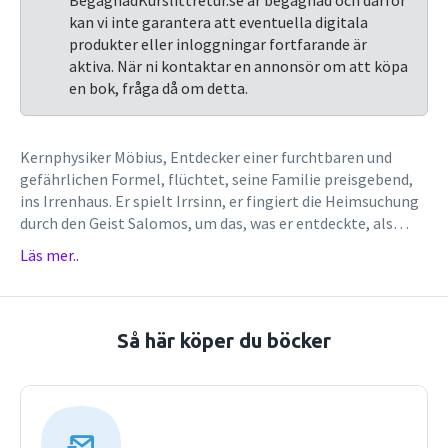
BegagnadKurslittretur.se är begagnad och därför
kan vi inte garantera att eventuella digitala
produkter eller inloggningar fortfarande är
aktiva. När ni kontaktar en annonsör om att köpa
en bok, fråga då om detta.
Kernphysiker Möbius, Entdecker einer furchtbaren und
gefährlichen Formel, flüchtet, seine Familie preisgebend,
ins Irrenhaus. Er spielt Irrsinn, er fingiert die Heimsuchung
durch den Geist Salomos, um das, was er entdeckte, als
Produkt des Irrsinns zu diffamieren. Doch zwei
Läs mer..
Geheimagenten, ebenfalls als Wahnsinnige getarnt, sind
ihm auf der Spur.
Så här köper du böcker