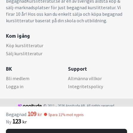
BegagnadKurslitteratur.se är en av sveriges äldsta köp &
sälj-marknadsplatser för just begagnad kurslitteratur. Vi
firar 10 år! Hos oss kan du enkelt sälja och köpa begagnad
kurslitteratur baserat på din skola och utbildning.
Kom igång
Köp kurslitteratur
Sälj kurslitteratur
BK
Support
Bli medlem
Allmänna villkor
Logga in
Integritetspolicy
© 2011 - 2026 Appitude AB. All rights reserved.
109
Begagnad
kr
Spara 11% mot nypris
123
Ny
kr