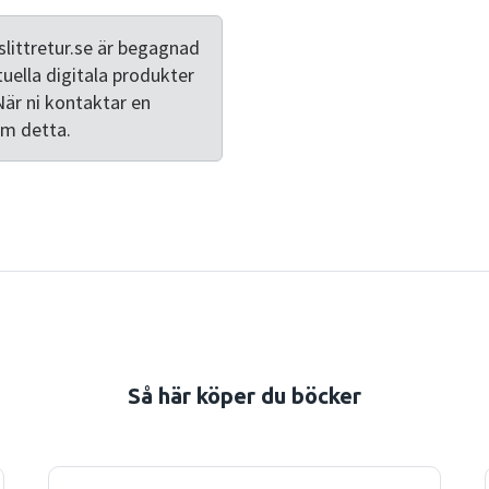
medel ges kunskapen form?
geografi om ämnet presente
littretur.se är begagnad
det samma kunskaper och k
tuella digitala produkter
bokens författare. De menar
När ni kontaktar en
en roll för innehållet: forme
om detta.
Kunskapsinnehåll är ingen 
konkret framställning av hur
tidigare givits ut av Norst
sortiment.
Så här köper du böcker