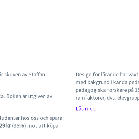
r skriven av Staffan
Design för lärande har väx
med bakgrund i kända peda
pedagogiska forskare på 19
ka. Boken är utgiven av
ramfaktorer, dvs. elevgrupp
man konstruerar prov m.m., 
Läs mer..
skillnader och begåvningar 
tudenter hos oss och spara
undervisningens resultat.Nä
29 kr
(35%) mot att köpa
designperspektiv på lärande 
förpackning och presentatio