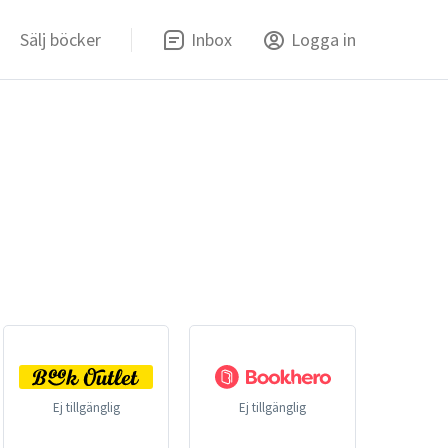
Sälj böcker
Inbox
Logga in
Ej tillgänglig
Ej tillgänglig