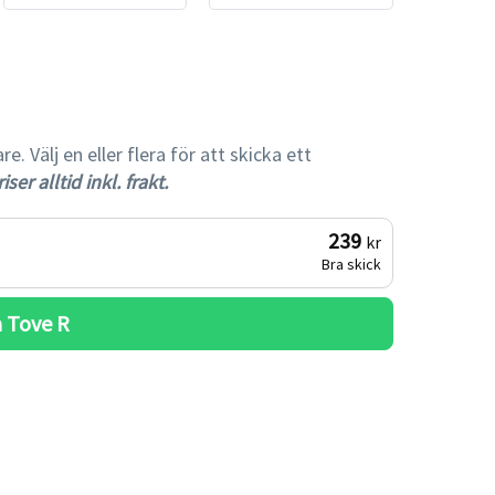
gare
 Välj en eller flera för att skicka ett
iser alltid inkl. frakt.
239
kr
Bra skick
 
Tove R