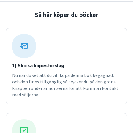
Att t.ex. vara snäll, skötsam blir "att vara sig själv så som
man är egentligen".Om författarnaÅsa Bartholdsson har
Så här köper du böcker
disputerat på Socialantropologiska institutionen vid
Stockholms universitet och undervisar nu inom
lärarutbildningen på Högskolan i Dalarna.
1) Skicka köpesförslag
Nu när du vet att du vill köpa denna bok begagnad,
och den finns tillgänglig så trycker du på den gröna
knappen under annonserna för att komma i kontakt
med säljarna.