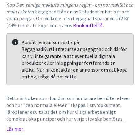
Köp
Den vänliga maktutövningens regim - om normalitet och
makt i skolan
begagnad från en av 2 studenter hos oss och
spara pengar. Om du köper den begagnad sparar du
172 kr
(44%) mot att köpa den ny hos
Bookoutlet
.
Kurslitteratur som säljs på
BegagnadKurslittretur.se är begagnad och därför
kan vi inte garantera att eventuella digitala
produkter eller inloggningar fortfarande är
aktiva. När ni kontaktar en annonsör om att köpa
en bok, fråga då om detta.
Detta är boken som handlar om hur lärare bemöter elever
och hur "den normala eleven" skapas. I styrdokument,
läroplaner osv. talas det om hur vi ska arbeta enligt
demokratiska principer och hur varje elev ska bemötas
utifrån sina förutsättningar. Författaren visar i sin
Läs mer..
forskning hur lärare genom s.k. "vänlig maktutövning" får
eleverna att anpassa sig till en bild av den normala eleven.