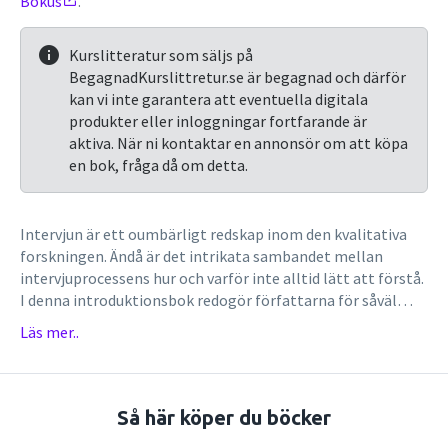
Bokus
.
Kurslitteratur som säljs på
BegagnadKurslittretur.se är begagnad och därför
kan vi inte garantera att eventuella digitala
produkter eller inloggningar fortfarande är
aktiva. När ni kontaktar en annonsör om att köpa
en bok, fråga då om detta.
Intervjun är ett oumbärligt redskap inom den kvalitativa
forskningen. Ändå är det intrikata sambandet mellan
intervjuprocessens hur och varför inte alltid lätt att förstå.
I denna introduktionsbok redogör författarna för såväl
forskningsintervjuns teoretiska underbyggnad som dess
Läs mer..
praktiska aspekter.I denna tredje reviderade upplaga har
många avsnitt uppdaterats för att följa utvecklingen inom
intervjuområdet. Dessutom har de avsnitt som handlar om
det praktiska arbetet med intervjuer förstärkts och
Så här köper du böcker
avsnitten om epistemologi och etik har utökats.