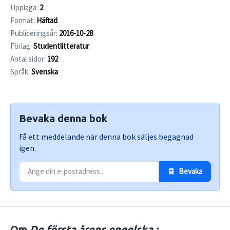
Upplaga:
2
Format:
Häftad
Publiceringsår:
2016-10-28
Förlag:
Studentlitteratur
Antal sidor:
192
Språk:
Svenska
Bevaka denna bok
Få ett meddelande när denna bok säljes begagnad
igen.
 Bevaka
Om
De första årens engelska :