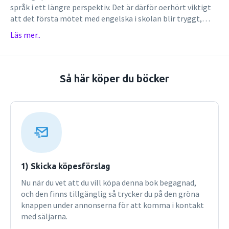
språk i ett längre perspektiv. Det är därför oerhört viktigt
att det första mötet med engelska i skolan blir tryggt,
lustfyllt, aktivt och språkutvecklande.I denna andra
Läs mer..
upplaga av De första årens engelska har den vetenskapliga
grunden för lärande och undervisning i engelska för yngre
åldrar uppdaterats med aktuell nordisk, europeisk och
internationell forskning. Sambandet mellan
Så här köper du böcker
språkforskning, språkpolicy och europeiska och nationella
styrdokument för engelska diskuteras utifrån ett
framåtblickande perspektiv.Planering, genomförande,
bedömning och utvärdering av kommunikativ engelska är
bokens didaktiska fokus. Författaren ger en mängd
metodiska förslag för det kommunikativa engelsk­
klassrummet och rika exempel på hur fritidsengelskan kan
lyftas in i under­visningen. Härigenom kan läraren hjälpa
1) Skicka köpesförslag
barnen att bli mer aktiva och medvetna i sina möten med
Nu när du vet att du vill köpa denna bok begagnad,
engelska och andra språk utanför skolan.De första årens
och den finns tillgänglig så trycker du på den gröna
engelska vänder sig till lärarstuderande och verksamma
knappen under annonserna för att komma i kontakt
lärare F–6.
med säljarna.