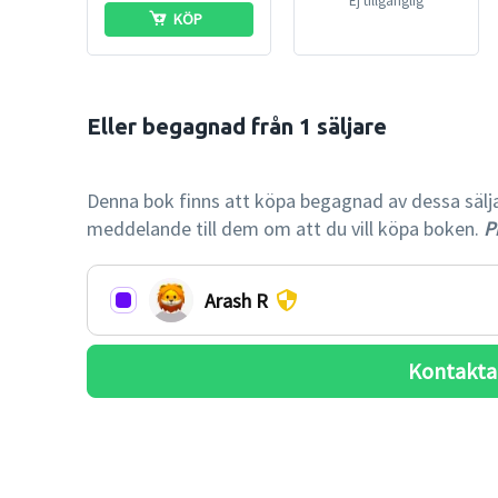
Ej tillgänglig
KÖP
Eller begagnad från 1 säljare

-72% billi
Denna bok finns att köpa begagnad av dessa säljare.
meddelande till dem om att du vill köpa boken.
Pr
Arash R
Kontakta