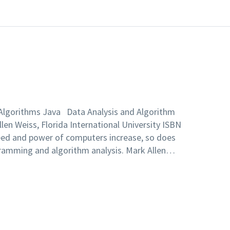
Algorithms Java Data Analysis and Algorithm
llen Weiss, Florida International University ISBN
eed and power of computers increase, so does
gramming and algorithm analysis. Mark Allen
ls jointly to teach the development of well-
icient programs in Java. Readers benefit from
 Java 5.0, including generics, and the integrated
tions Library in this advanced study of data
eiss clearly explains his careful, rigorous and
ype of algorithm. This Second Edition features: