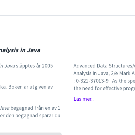
alysis in Java
in Java
släpptes år 2005
Advanced Data Structures/
Analysis in Java, 2/e Mark A
: 0-321-37013-9 As the sp
ska. Boken är utgiven av
the need for effective pro
Weiss approaches these skil
Läs mer..
constructed, maximally eff
 Java
begagnad från en av 1
the full language update to
per den begagnad sparar du
coverage of the Java Collec
structures and algorithms. W
in-depth analysis of each t