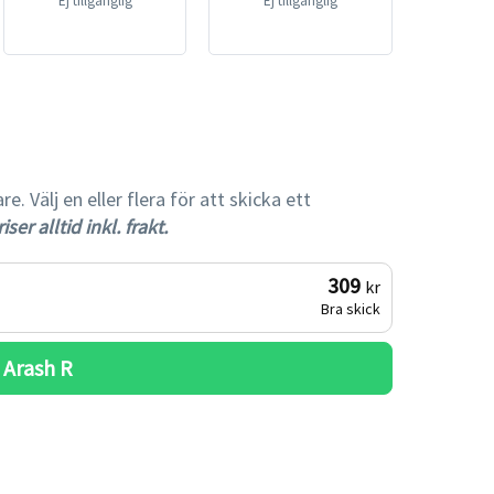
Ej tillgänglig
Ej tillgänglig
gare
 Välj en eller flera för att skicka ett
iser alltid inkl. frakt.
309
kr
Bra skick
 
Arash R