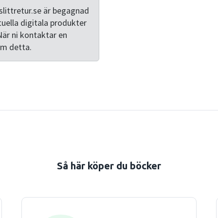
Full integration of the n
littretur.se är begagnad
Collections Library Enhanc
tuella digitala produkter
illustrating successive st
När ni kontaktar en
of lists, stacks, and queue
om detta.
implementation of amortiz
End-of-chapter exercises, r
concepts Visit aw.com/co
Wesley computing books.
Så här köper du böcker