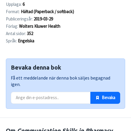
Upplaga:
6
Format:
Häftad (Paperback / softback)
Publiceringsår:
2019-03-29
Förlag:
Wolters Kluwer Health
Antal sidor:
352
Språk:
Engelska
Bevaka denna bok
Få ett meddelande när denna bok säljes begagnad
igen.
 Bevaka
Om
Communication Skills in Pharmacy