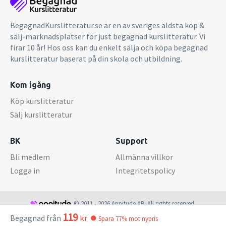
BegagnadKurslitteratur.se är en av sveriges äldsta köp &
sälj-marknadsplatser för just begagnad kurslitteratur. Vi
firar 10 år! Hos oss kan du enkelt sälja och köpa begagnad
kurslitteratur baserat på din skola och utbildning.
Kom igång
Köp kurslitteratur
Sälj kurslitteratur
BK
Support
Bli medlem
Allmänna villkor
Logga in
Integritetspolicy
© 2011 - 2026 Appitude AB. All rights reserved.
119
Begagnad från
kr
Spara 77% mot nypris