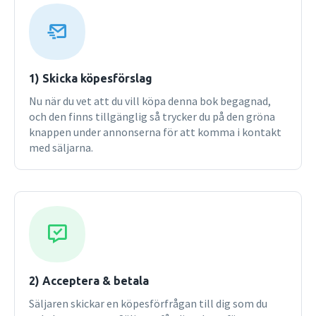
med coaching utifrån de olika faserna som ingår i en sådan
process. Slutligen diskuteras hur coaching går till. Här ges
läsaren en introduktion till utvalda metoder, färdigheter
och åtgärder; en beskrivning som konkretiseras genom en
rad exempel som är hämtade från verkliga coachingsamtal.
1) Skicka köpesförslag
Boken ger en grundlig och inspirerande introduktion till
Nu när du vet att du vill köpa denna bok begagnad,
ämnet coaching. Den är både teoretisk och praktisk och
och den finns tillgänglig så trycker du på den gröna
riktar sig således till både studenter och yrkesverksamma
knappen under annonserna för att komma i kontakt
på området. Den andra upplagan är en översättning av den
med säljarna.
norska utgåvan från 2010. Den utgår från samma
kapitelstruktur som föregående upplaga, men teorier,
metoder och exempel är grundligt uppdaterade utifrån
aktuell forskning. Andra upplagan
2) Acceptera & betala
Säljaren skickar en köpesförfrågan till dig som du