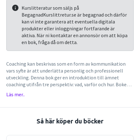
Kurslitteratur som säljs på
BegagnadKurslittretur.se är begagnad och därför
kan vi inte garantera att eventuella digitala
produkter eller inloggningar fortfarande är
aktiva. När ni kontaktar en annonsör om att köpa
en bok, fråga då om detta.
Coaching kan beskrivas som en form av kommunikation
vars syfte är att underlätta personlig och professionell
utveckling. Denna bok ger en introduktion till ämnet
coaching utifrån tre perspektiv: vad, varför och hur. Boken
ger en bild av vad coaching innebär genom att beskriva vad
Läs mer..
som är kännetecknande för denna process. Saker som
diskuteras är förhållnings- och tankesätt inom coaching,
trender och utvecklingstendenser på fältet, samt
coachingrelationen. Varför coaching är en annan viktig
Så här köper du böcker
aspekt som tas upp i boken. I detta sammanhang
diskuteras aktuell forskning, teorier och metoder inom
coachingfältet, och läsaren ges en bild av målsättningen