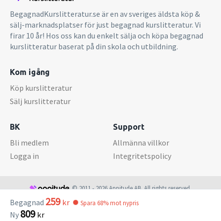
BegagnadKurslitteratur.se är en av sveriges äldsta köp &
sälj-marknadsplatser för just begagnad kurslitteratur. Vi
firar 10 år! Hos oss kan du enkelt sälja och köpa begagnad
kurslitteratur baserat på din skola och utbildning.
Kom igång
Köp kurslitteratur
Sälj kurslitteratur
BK
Support
Bli medlem
Allmänna villkor
Logga in
Integritetspolicy
© 2011 - 2026 Appitude AB. All rights reserved.
259
Begagnad
kr
Spara 68% mot nypris
809
Ny
kr