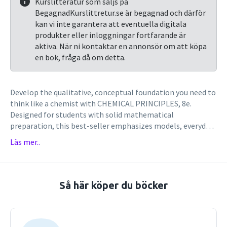
Kurslitteratur som säljs på
BegagnadKurslittretur.se är begagnad och därför
kan vi inte garantera att eventuella digitala
produkter eller inloggningar fortfarande är
aktiva. När ni kontaktar en annonsör om att köpa
en bok, fråga då om detta.
Develop the qualitative, conceptual foundation you need to
think like a chemist with CHEMICAL PRINCIPLES, 8e.
Designed for students with solid mathematical
preparation, this best-seller emphasizes models, everyday
applications of chemistry, and a thoughtful, step-by-step
Läs mer..
problem-solving approach.
Så här köper du böcker