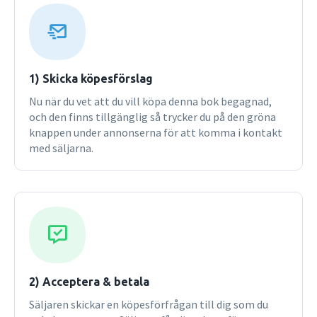
banner, chickenrace, debriefing, lame duck, loser, portfolio,
sitcom, trafficking. Bonniers svenska ordbok är en bok man
använder, umgås med, rådfrågar och framför allt nöter ut.
Ta tag i orden, erövra dem! Orden är dina!
1) Skicka köpesförslag
Nu när du vet att du vill köpa denna bok begagnad,
och den finns tillgänglig så trycker du på den gröna
knappen under annonserna för att komma i kontakt
med säljarna.
2) Acceptera & betala
Säljaren skickar en köpesförfrågan till dig som du