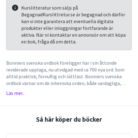
Kurslitteratur som säljs på
BegagnadKurslittretur.se är begagnad och därför
kan vi inte garantera att eventuella digitala
produkter eller inloggningar fortfarande är
aktiva. När ni kontaktar en annonsör om att köpa
en bok, fråga då om detta.
Bonniers svenska ordbok föreligger här i sin åttonde
reviderade upplaga, nu utvidgad med ca 700 nya ord. Som
alltid praktisk, förnuftig och lättläst. Bonniers svenska
ordbok värnar om de inhemska orden, både vardagliga,
högtidliga och ålderdomliga. Samtidigt är den öppen för
Läs mer..
alla nya och främmande ord som bidrar till att berika vårt
språk. Därför samsas i Bonniers svenska ordbok ord som
enkom, menföre, ohemul, oskrymtad, paletå, själaspis,
trångmål, ämlig med ord som affärsängel, betonghäck,
Så här köper du böcker
blåtand, bonusbarn, elboja, hedersmord, jättepropp,
klusterbomb, månskensbonde, räknenisse, stavgång,
tankesmedja, utstickare, ytbärgare och med ord som