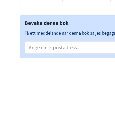
Bevaka denna bok
Få ett meddelande när denna bok säljes begag