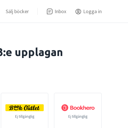
Sälj böcker
Inbox
Logga in
3:e upplagan
Ej tillgänglig
Ej tillgänglig