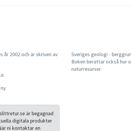
s år 2002 och är skriven av
Sveriges geologi - berggru
Boken berättar också hur oc
naturresurser.
ka.
 ny.
littretur.se är begagnad
tuella digitala produkter
När ni kontaktar en