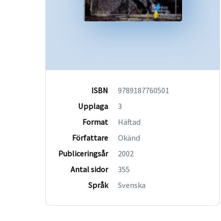
ISBN
9789187760501
Upplaga
3
Format
Häftad
Författare
Okänd
Publiceringsår
2002
Antal sidor
355
Språk
Svenska