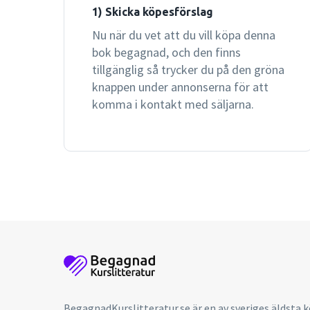
1) Skicka köpesförslag
Nu när du vet att du vill köpa denna
bok begagnad, och den finns
tillgänglig så trycker du på den gröna
knappen under annonserna för att
komma i kontakt med säljarna.
BegagnadKurslitteratur.se är en av sveriges äldsta k