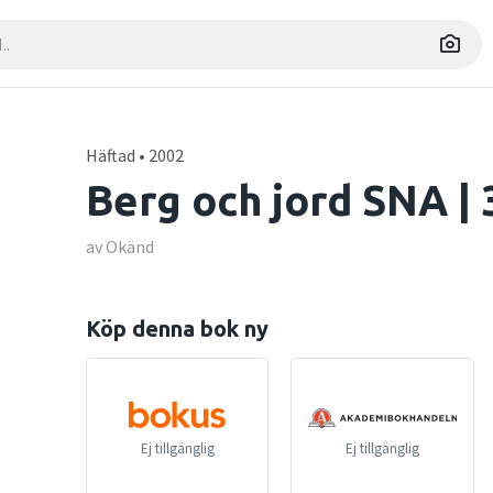
Häftad • 2002
Berg och jord SNA | 
av Okänd
Köp denna bok ny
Ej tillgänglig
Ej tillgänglig