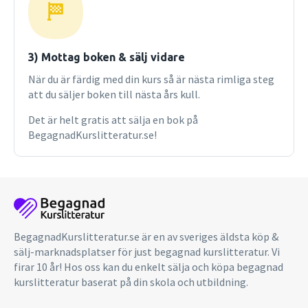
fotografer och författare visar de kreativa möjligheterna,
och stärker och inspirerar läsaren att utnyttja dem.
"dexterous": Skillful with one"s hands; skillful in some
specific thing; agile; på svenska fingerfärdig, händig,
3) Mottag boken & sälj vidare
skicklig. Läs mer på DEXT.se
När du är färdig med din kurs så är nästa rimliga steg
att du säljer boken till nästa års kull.
Det är helt gratis att sälja en bok på
BegagnadKurslitteratur.se!
BegagnadKurslitteratur.se är en av sveriges äldsta köp &
sälj-marknadsplatser för just begagnad kurslitteratur. Vi
firar 10 år! Hos oss kan du enkelt sälja och köpa begagnad
kurslitteratur baserat på din skola och utbildning.