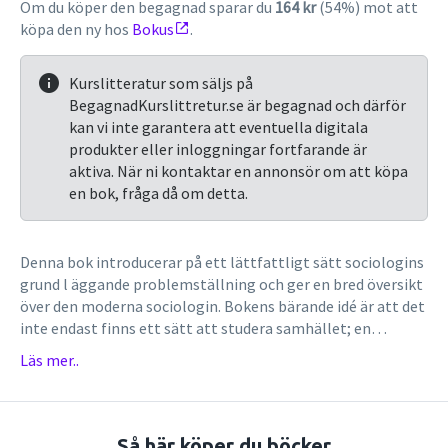
Om du köper den begagnad sparar du
164 kr
(54%) mot att
köpa den ny hos
Bokus
.
Kurslitteratur som säljs på
BegagnadKurslittretur.se är begagnad och därför
kan vi inte garantera att eventuella digitala
produkter eller inloggningar fortfarande är
aktiva. När ni kontaktar en annonsör om att köpa
en bok, fråga då om detta.
Denna bok introducerar på ett lättfattligt sätt sociologins
grund l äggande problemställning och ger en bred översikt
över den moderna sociologin. Bokens bärande idé är att det
inte endast finns ett sätt att studera samhället; en
sociologisk inriktning är inte överlägsen en annan och
Läs mer..
frågan om vilken typ av kunskap man eftersträvar och vad
den ska användas till är ytterst ett vetenskapsteoretiskt
och existentiellt val. Med hjälp av två bilder av samhället
och metaforen om en helikopters flygtur över en park och
Så här köper du böcker