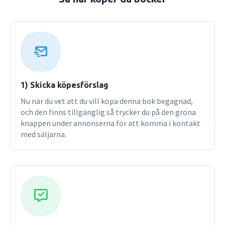
ett hav åskådliggörs såväl samhällets övergripande
struktur som människors individuella handlingar. Den
första upplagan av Båten i parken gavs ut 1985 och boken
har sedan dess lästs av tiotusentals studenter. Den har
kommit att betraktas som ett standardverk inom svensk
sociologi. Sedan första upplagan utkom har inte bara
världen förändrats, utan också sociologiämnet. I denna
sjätte upplaga har dessa förändringar arbetats in i texten,
1) Skicka köpesförslag
men författaren har trots det strävat efter att bevara
Nu när du vet att du vill köpa denna bok begagnad,
bokens grundtanke. Boken vänder sig till studenter i
och den finns tillgänglig så trycker du på den gröna
sociologi och närliggande ämnen men bör, med sitt
knappen under annonserna för att komma i kontakt
eleganta åskådliggörande av samhället och samhällets
med säljarna.
förändring, vara givande läsning för alla med ett intresse
för samhällsfrågor. Sjätte upplagan