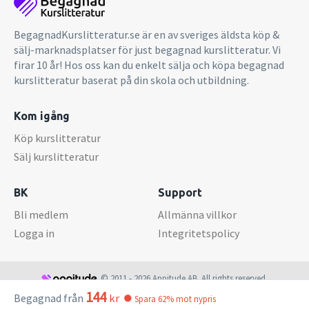
BegagnadKurslitteratur.se är en av sveriges äldsta köp &
sälj-marknadsplatser för just begagnad kurslitteratur. Vi
firar 10 år! Hos oss kan du enkelt sälja och köpa begagnad
kurslitteratur baserat på din skola och utbildning.
Kom igång
Köp kurslitteratur
Sälj kurslitteratur
BK
Support
Bli medlem
Allmänna villkor
Logga in
Integritetspolicy
© 2011 - 2026 Appitude AB. All rights reserved.
144
Begagnad från
kr
Spara 62% mot nypris