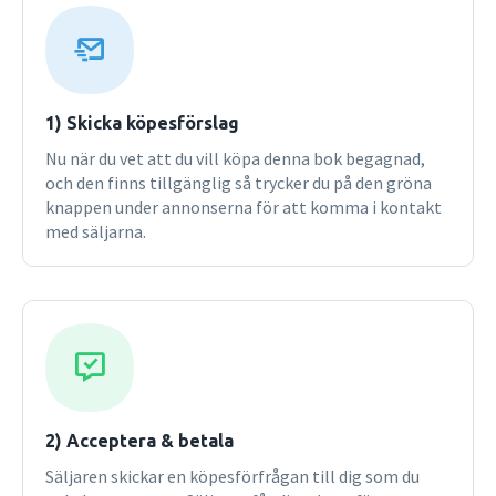
föreningsrätt och kollektivavtal samt arbetsstrid och
fredsplikt. Frågorna om arbetstagarinflytande över
företags- och arbetsledning behandlas som en särskild del
av arbetsrätten. Det mest omfattande kapitlet ägnas
anställningsförhållandets rätt och avser bl.a.tillkomsten
1) Skicka köpesförslag
av anställningsavtal, avtalsförpliktelser, löneskydd,
Nu när du vet att du vill köpa denna bok begagnad,
sanktioner, anställningsskydd samt företagsöverlåtelse
och den finns tillgänglig så trycker du på den gröna
och andra partsskiften. Diskrimineringsrätten behandlas i
knappen under annonserna för att komma i kontakt
en del för sig och i två avslutande kapitel redovisas
med säljarna.
arbetsmarknadsreglering samt arbetsmiljö och arbetstid.
Bland nyheterna i denna upplaga kan nämnas nya regler
gällande utlänningarsom utför arbete utan tillstånd, en
reviderad lex Laval rörande utstationering från andra EES
länder och en ny lag om arbetstagare som slår larm om
allvarliga missförhållanden. De mest långtgående
ändringarna från senare år rör aktiva åtgärder för att
motverka diskriminering och främja likabehandling.
Föregående upplagor har använts som kurslitteratur vid
2) Acceptera & betala
universitet ochannan utbildning på olika nivåer. Boken bör
Säljaren skickar en köpesförfrågan till dig som du
kunna komma till nytta även fördem som i sin