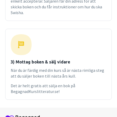
enkelt accepterar. Säljaren får din adress för att
yrkesutövning har behov av att raskt orientera sig i det
skicka boken och du får instruktioner om hur du ska
omfattande arbetsrättsliga materialet.
Swisha.
3) Mottag boken & sälj vidare
När du är färdig med din kurs så är nästa rimliga steg
att du säljer boken till nästa års kull.
Det är helt gratis att sälja en bok på
BegagnadKurslitteratur.se!