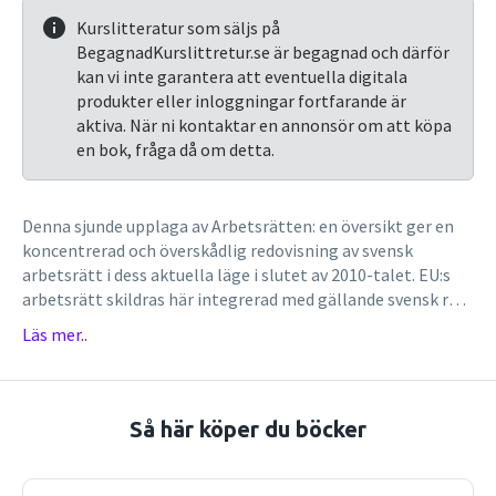
Kurslitteratur som säljs på
BegagnadKurslittretur.se är begagnad och därför
kan vi inte garantera att eventuella digitala
produkter eller inloggningar fortfarande är
aktiva. När ni kontaktar en annonsör om att köpa
en bok, fråga då om detta.
Denna sjunde upplaga av Arbetsrätten: en översikt ger en
koncentrerad och överskådlig redovisning av svensk
arbetsrätt i dess aktuella läge i slutet av 2010-talet. EU:s
arbetsrätt skildras här integrerad med gällande svensk rätt
och samspelet mellan lagstiftning och avtalsreglering
Läs mer..
beskrivs och illustreras. Talrika hänvisningar ges till
domstolspraxis och annat rättsligt material. I en
introduktion belyses bl.a. karakteristiska drag i svensk
arbetsrätt i europeiskt perspektiv. I en allmän del
Så här köper du böcker
behandlas främst arbetstagarbegreppet, fri rörlighet för
arbetskraft och rättegången i arbetstvister. Ett kapitel om
kollektiv arbetsrätt skildrar reglerna om bl.a.