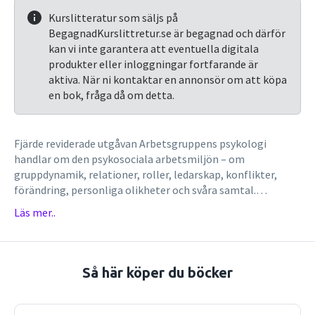
Kurslitteratur som säljs på
BegagnadKurslittretur.se är begagnad och därför
kan vi inte garantera att eventuella digitala
produkter eller inloggningar fortfarande är
aktiva. När ni kontaktar en annonsör om att köpa
en bok, fråga då om detta.
Fjärde reviderade utgåvan Arbetsgruppens psykologi
handlar om den psykosociala arbetsmiljön – om
gruppdynamik, relationer, roller, ledarskap, konflikter,
förändring, personliga olikheter och svåra samtal.
Arbetsgrupper och team har fått en allt större betydelse i
Läs mer..
dagens arbetsliv, och detta av flera orsaker. Den växande
komplexiteten i arbetet har tvingat fram en
grupporganisation med ett utvecklat samarbete mellan
specialiserade medarbetare. En omvärld i snabb förändring
Så här köper du böcker
har ökat kraven på kreativitet och förnyelse och medfört
att mycket av verksamheters planering och utförande i dag
sker i projektform: i grupper eller team. Likaså har