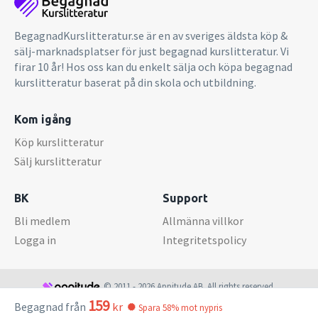
BegagnadKurslitteratur.se är en av sveriges äldsta köp &
sälj-marknadsplatser för just begagnad kurslitteratur. Vi
firar 10 år! Hos oss kan du enkelt sälja och köpa begagnad
kurslitteratur baserat på din skola och utbildning.
Kom igång
Köp kurslitteratur
Sälj kurslitteratur
BK
Support
Bli medlem
Allmänna villkor
Logga in
Integritetspolicy
© 2011 - 2026 Appitude AB. All rights reserved.
159
Begagnad från
kr
Spara 58% mot nypris