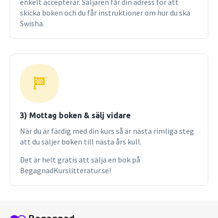
enkelt accepterar. Säljaren får din adress för att
vid institutionen för socialt arbete, Göteborgs universitet,
skicka boken och du får instruktioner om hur du ska
och leg psykoterapeut. Hon är bl a specialiserad inom
Swisha.
områdena kris- och konflikthantering. Ingela Thylefors är
psykolog och universitetslektor i arbetspsykologi vid
psykologiska institutionen, Göteborgs universitet. Hennes
aktuella forskningsområden är ledarskap, delaktighet och
tvärprofessionell samverkan. Hon arbetar också som
konsult med organisationspsykologiska frågor. De är ofta
anlitade som föreläsare och har, var för sig och
tillsammans, författat ett antal böcker. På Natur och
Kultur har tidigare utgivits (författarinitialer inom
3) Mottag boken & sälj vidare
parentes) Ledarskap i vård, omsorg och utbildning (IT,
När du är färdig med din kurs så är nästa rimliga steg
1991), Männens röster (BLA, 1994), Om konflikter (BLA & IT,
att du säljer boken till nästa års kull.
1996), Syndabockar (IT, 1999) samt Psykosocialt
behandlingsarbete (BLA & IT, 1999).
Det är helt gratis att sälja en bok på
BegagnadKurslitteratur.se!