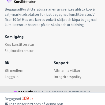
BegagnadKurslitteratur.se är en av sveriges äldsta köp &
sälj-marknadsplatser för just begagnad kurslitteratur. Vi
firar 10 år! Hos oss kan du enkelt sälja och köpa begagnad
kurslitteratur baserat på din skola och utbildning.
Kom igång
Köp kurslitteratur
Sälj kurslitteratur
BK
Support
Bli medlem
Allmänna villkor
Logga in
Integritetspolicy
© 2011 - 2026 Appitude AB. All rights reserved.
109
Begagnad
kr
Inga priser hittades på denna bok