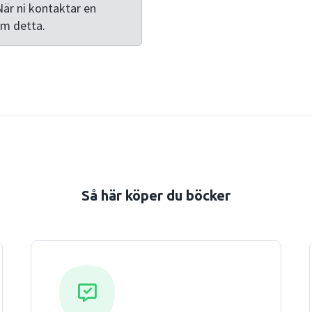
website features an HTML v
När ni kontaktar en
lower levels, and more exer
om detta.
electronic maths thesaurus,
the book and to external s
Så här köper du böcker