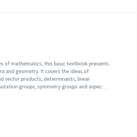
s of mathematics, this basic textbook presents
ra and geometry. It covers the ideas of
d vector products, determinants, linear
rmutation groups, symmetry groups and aspects
s of isometries, rotations, and spherical
ises the interactions between topics, and
ustrated by using it to describe and discuss the
eloped gradually, with each aspect presented at
becomes clearer. To aid in this, the text is
, each with exercises at the end. The related