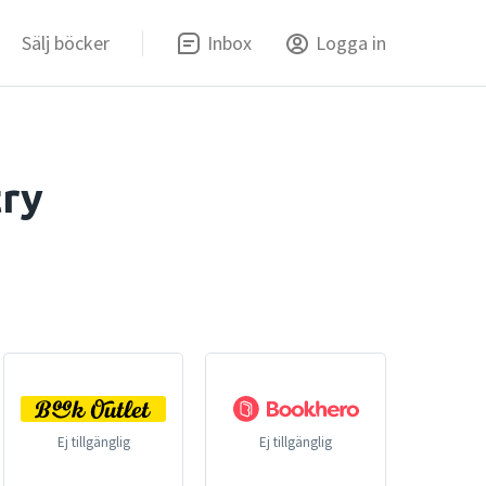
Sälj böcker
Inbox
Logga in
ry
Ej tillgänglig
Ej tillgänglig