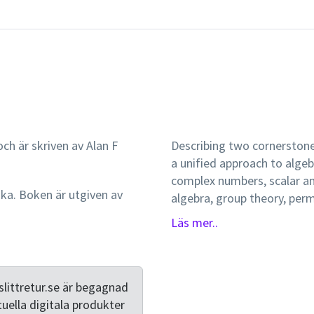
ch är skriven av Alan F
Describing two cornerstone
a unified approach to algeb
complex numbers, scalar an
ska. Boken är utgiven av
algebra, group theory, pe
of geometry including group
Läs mer..
geometry. The book emphas
each topic is constantly ill
others. Many ideas are dev
a time when its importance 
littretur.se är begagnad
divided into short chapters
tuella digitala produkter