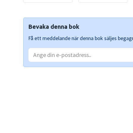
Bevaka denna bok
Få ett meddelande när denna bok säljes begag