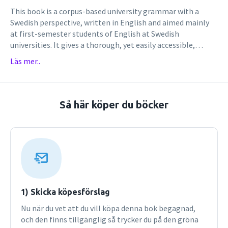
This book is a corpus-based university grammar with a
Swedish perspective, written in English and aimed mainly
at first-semester students of English at Swedish
universities. It gives a thorough, yet easily accessible,
introduction to the study of grammar and the building
Läs mer..
blocks of language: word classes, phrases and clause
elements. All examples are authentic, taken from English
text types that students are acquainted with and often
meet: for instance, spoken conversation, newspapers,
Så här köper du böcker
academic texts, novels, Internet websites, song lyrics and
students’ essays.Throughout the grammar book, clear
symbols indicate specific difficulties facing learners of
English as well as other aspects of English usage, and
extensive corpus-based information about language
variation is provided. A large number of activities of various
kinds, such as problem-solving questions, translation
sentences and spot-the-mistake exercises, contribute
1) Skicka köpesförslag
further to reinforcing the knowledge of grammar.To
Nu när du vet att du vill köpa denna bok begagnad,
accompany the book, there is an extensive website
och den finns tillgänglig så trycker du på den gröna
including exercises and audio lectures on particular