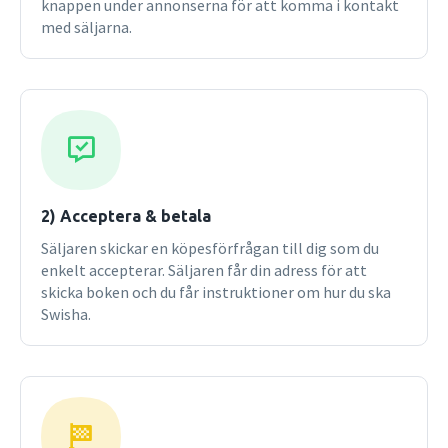
knappen under annonserna för att komma i kontakt
grammatical issues. In this second edition of A University
med säljarna.
Grammar of English the whole book has been digitalized,
with clickable cross-references between different sections,
and the audio lectures now also include short summaries of
each of the chapters.Second edition
2) Acceptera & betala
Säljaren skickar en köpesförfrågan till dig som du
enkelt accepterar. Säljaren får din adress för att
skicka boken och du får instruktioner om hur du ska
Swisha.