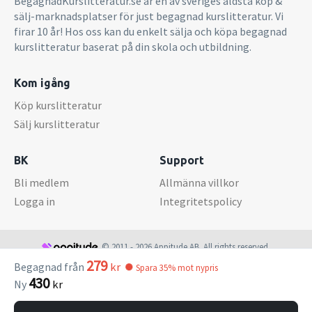
BegagnadKurslitteratur.se är en av sveriges äldsta köp &
sälj-marknadsplatser för just begagnad kurslitteratur. Vi
firar 10 år! Hos oss kan du enkelt sälja och köpa begagnad
kurslitteratur baserat på din skola och utbildning.
Kom igång
Köp kurslitteratur
Sälj kurslitteratur
BK
Support
Bli medlem
Allmänna villkor
Logga in
Integritetspolicy
© 2011 - 2026 Appitude AB. All rights reserved.
279
Begagnad från
kr
Spara 35% mot nypris
430
Ny
kr